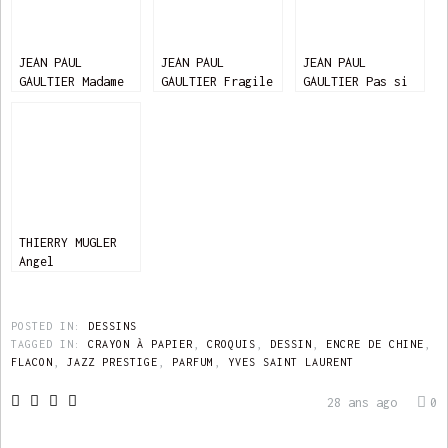
JEAN PAUL
JEAN PAUL
JEAN PAUL
GAULTIER Madame
GAULTIER Fragile
GAULTIER Pas si
Classique
THIERRY MUGLER
Angel
POSTED IN:
DESSINS
TAGGED IN:
CRAYON À PAPIER
,
CROQUIS
,
DESSIN
,
ENCRE DE CHINE
,
FLACON
,
JAZZ PRESTIGE
,
PARFUM
,
YVES SAINT LAURENT
28 ans ago
0