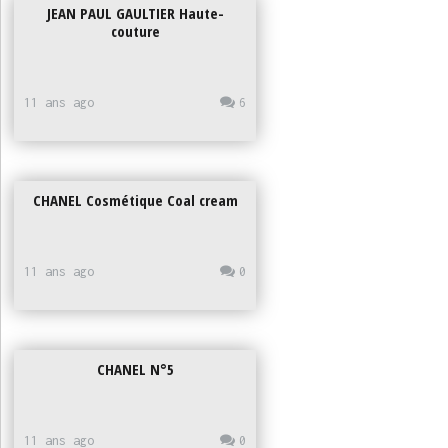
JEAN PAUL GAULTIER Haute-
couture
11 ans ago
6
CHANEL Cosmétique Coal cream
11 ans ago
0
CHANEL N°5
11 ans ago
0