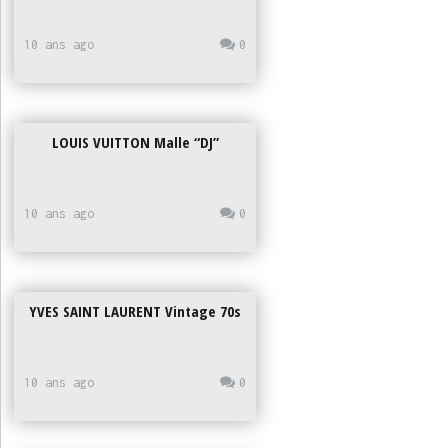
10 ans ago
0
LOUIS VUITTON Malle “DJ”
10 ans ago
0
YVES SAINT LAURENT Vintage 70s
10 ans ago
0