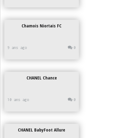
Chamois Niortais FC
9 ans ago
0
CHANEL Chance
10 ans ago
0
CHANEL BabyFoot Allure