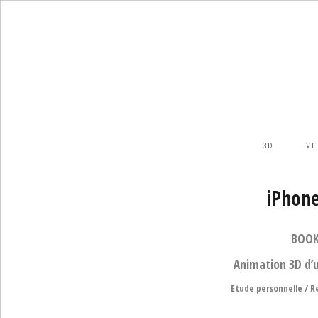
3D
VI
iPhon
BOOK
Animation 3D d’
Etude personnelle / R