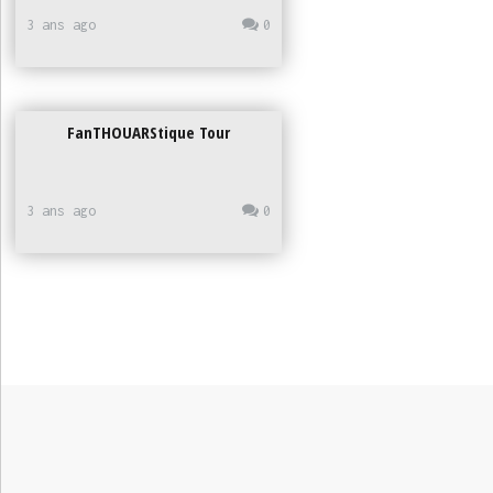
3 ans ago
0
FanTHOUARStique Tour
3 ans ago
0