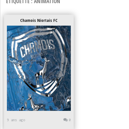
ÉTIQUETTE :
ANIMATION
Chamois Niortais FC
9 ans ago
0